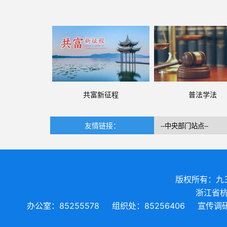
共富新征程
普法学法
友情链接：
版权所有：九
浙江省杭
办公室：85255578
组织处：85256406
宣传调研