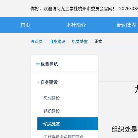
你好，欢迎访问九三学社杭州市委员会官网！ 2026-08-
首页
本社简介
新闻集萃
九三学社简介
社务要闻
首页
自身建设
机关处室
正文
章程
基层动态
杭州九三简介
图片新闻
栏目导航
本届市委
自身建设
历届市委
思想建设
组织建设
机关处室
组织处是
工作委员会与履职平台