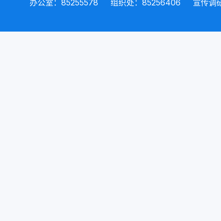
办公室：85255578
组织处：85256406
宣传调研