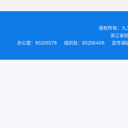
版权所有：九
浙江省杭
办公室：85255578
组织处：85256406
宣传调研