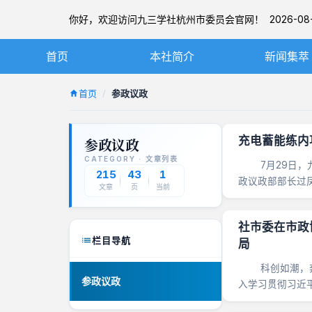
你好，欢迎访问九三学社杭州市委员会官网！ 2026-08-
首页
本社简介
新闻集萃
九三学社简介
社务要闻
首页
参政议政
章程
基层动态
充电蓄能练内
参政议政
杭州九三简介
图片新闻
CATEGORY · 文章列表
7月29日，九
本届市委
215
43
1
政议政部部长过
文章
页
当前
议政招投标立项课题
历届市委
社市委在市政
栏目导航
局
科创如潮，奔涌
参政议政
入学习贯彻习近
新中心建设中地位