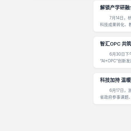
解锁产学研融
7月14日，杭
科技成果转化、
任王龙华，九三学
智汇OPC 共
6月30日下午，
“AI+OPC
汇......
科技加持 温
6月17日，浙
省政府参事课题
委专职副主委兼秘