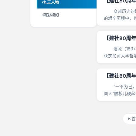
【建社80周
九三人物
穿越历史的硝烟
精彩视频
的艰辛历程中，
实 &nbsp......
【建社80周
潘菽（1897—
获芝加哥大学哲
新中国成立后，于1
【建社80周年
“一不为己，二
国人“腰板儿硬起
中......
首