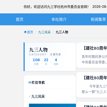
你好，欢迎访问九三学社杭州市委员会官网！ 2026-08-
首页
本社简介
新闻集萃
九三学社简介
社务要闻
首页
九三风采
九三人物
章程
基层动态
【建社80周
九三人物
杭州九三简介
图片新闻
CATEGORY · 文章列表
青年时期的茅以升
本届市委
106
22
4
中央委员会常委
文章
页
当前
独......
历届市委
【建社80周
栏目导航
今年是九三学社
那么一群“九三
九三风采
革开放到推进中国