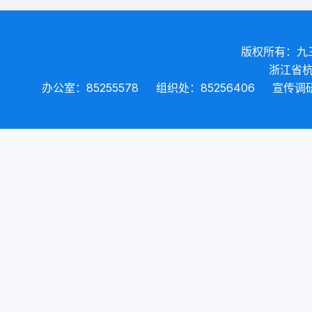
版权所有：九
浙江省杭
办公室：85255578
组织处：85256406
宣传调研