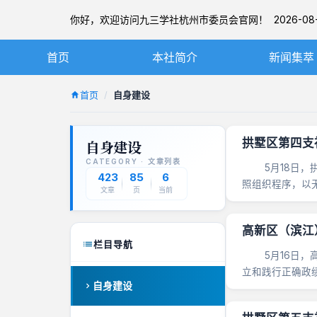
你好，欢迎访问九三学社杭州市委员会官网！ 2026-08-
首页
本社简介
新闻集萃
九三学社简介
社务要闻
首页
自身建设
章程
基层动态
拱墅区第四支
自身建设
杭州九三简介
图片新闻
CATEGORY · 文章列表
5月18日，拱
本届市委
423
85
6
照组织程序，以无
文章
页
当前
历届市委
高新区（滨江
栏目导航
5月16日，高
立和践行正确政绩
自身建设