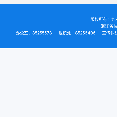
版权所有：九
浙江省杭
办公室：85255578
组织处：85256406
宣传调研