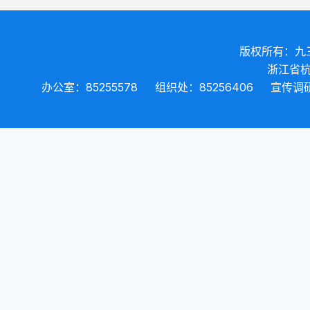
版权所有：九
浙江省杭
办公室：85255578
组织处：85256406
宣传调研