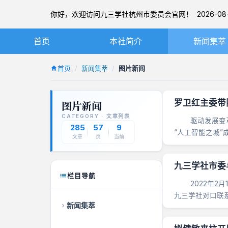
你好，欢迎访问九三学社杭州市委员会官网！ 2026-08-
首页
本社简介
新闻集萃
九三学社简介
社务要闻
首页
新闻集萃
图片新闻
章程
基层动态
罗卫红主委带
图片新闻
杭州九三简介
图片新闻
CATEGORY · 文章列表
驱动发展变革的
本届市委
285
57
9
“人工智能之城
文章
页
当前
的新蓝海。 &n...
历届市委
九三学社市委
栏目导航
2022年2月
九三学社对口联
新闻集萃
走访。市科技局党