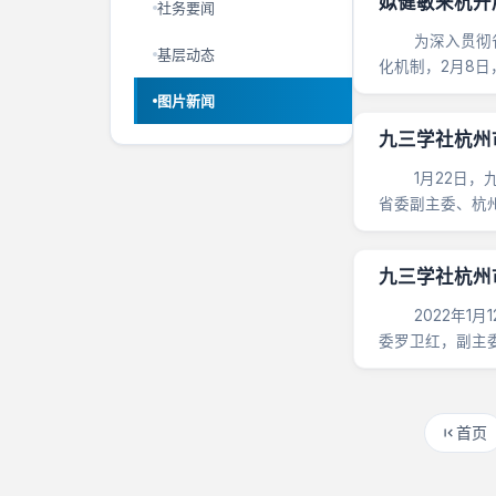
姒健敏来杭开
社务要闻
为深入贯彻省委
基层动态
化机制，2月8
共同富裕”新春大
图片新闻
九三学社杭州
1月22日，九
省委副主委、杭
负责人参加会议。
​九三学社杭
2022年1月
委罗卫红，副主
委统战部党派处副
首页