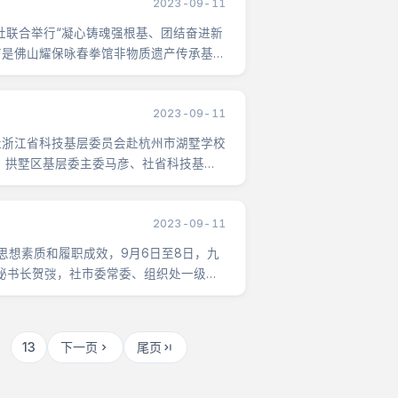
2023-09-11
联合举行“凝心铸魂强根基、团结奋进新
前是佛山耀保咏春拳馆非物质遗产传承基
2023-09-11
浙江省科技基层委员会赴杭州市湖墅学校
、拱墅区基层委主委马彦、社省科技基层
2023-09-11
想素质和履职成效，9月6日至8日，九
秘书长贺弢，社市委常委、组织处一级调
·
13
下一页
尾页