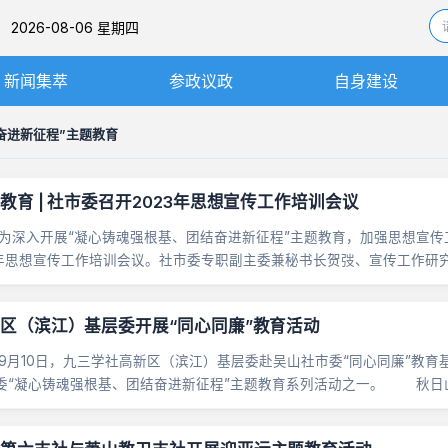
26-08-06 星期四
新闻集萃
参政议政
自身建设
社务要闻
思想建设
奋进新征程”主题教育
基层动态
组织建设
教育 | 社市委召开2023年思想宣传工作培训会议
图片新闻
机关处室
入开展“凝心铸魂强根基、团结奋进新征程”主题教育，加强思想宣传工
工作委员会与履职平台
3年思想宣传工作培训会议。社市委专职副主委兼秘书长贺弢、宣传工作研
，各基层委、各支社宣传工作负责人，及部分宣传......
内部监督
区（滨江）基层委开展“同心同廉”教育活动
10日，九三学社高新区（滨江）基层委赴吴山社市委“同心同廉”教育
委“凝心铸魂强根基、团结奋进新征程”主题教育系列活动之一。 秋日
...