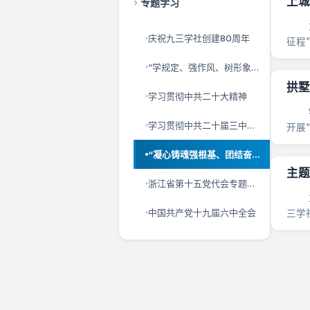
上城
专题学习
为迎
庆祝九三学社创建80周年
征程
地,萧山.
“学规定、强作风、树形象”主题教育
拱墅
学习贯彻中共二十大精神
9月
学习贯彻中共二十届三中全会精神
开展
委副主
“凝心铸魂强根基、团结奋进新征程”主题教育
浙江省第十五党代会专题学习
为深
中国共产党十九届六中全会
三学
研员