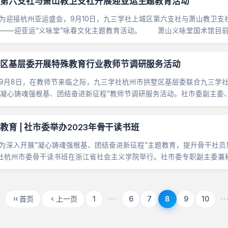
第六支社与萧山教卫支社开展迎亚运主题教育活动
接杭州亚运盛会，9月10日，九三学社上城区第六支社与萧山教卫支社
”——迎亚运“义咏堂”咏春文化主题教育活动。 萧山义咏堂国术馆目
.....
区基层委开展特殊教育行业教师节调研服务活动
8日，在教师节来临之际，九三学社杭州市拱墅区基层委联合九三学社
“凝心铸魂强根基、团结奋进新征程”教师节调研服务活动。社市委副主委
委郭丽参加活动。 &n......
主题教育 | 社市委举办2023年骨干读书班
入开展“凝心铸魂强根基、团结奋进新征程”主题教育，提升骨干社员思
社杭州市委骨干读书班在浙江省社会主义学院举行。社市委专职副主委兼
吴松杰，来自全市有关基层组织、工作委员会、“两......
首页
上一页
1
···
6
7
8
9
10
··