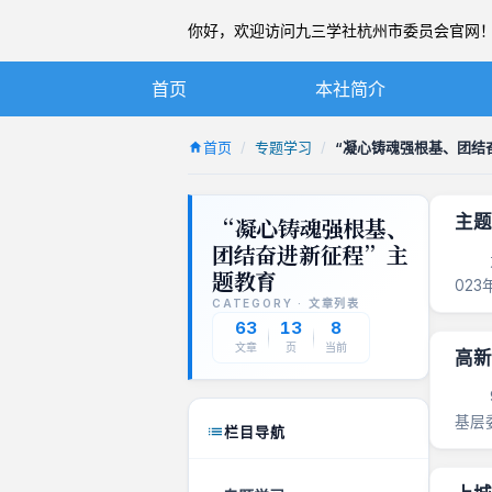
你好，欢迎访问九三学社杭州市委员会官网！ 20
首页
本社简介
九三学社简介
首页
专题学习
“凝心铸魂强根基、团结
章程
主题
“凝心铸魂强根基、
杭州九三简介
团结奋进新征程”主
为深
本届市委
题教育
02
CATEGORY · 文章列表
成员
历届市委
63
13
8
文章
页
当前
高新
9月
基层
栏目导航
《五...