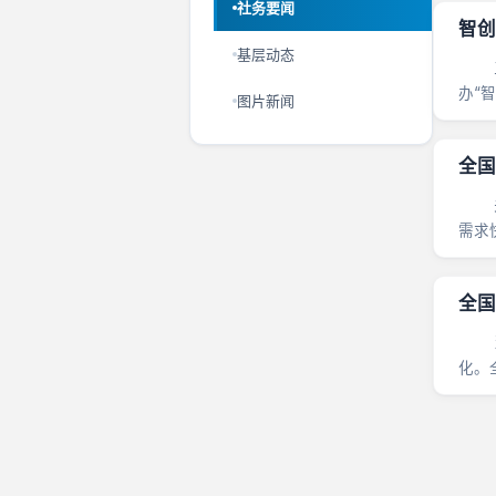
社务要闻
智创
基层动态
三月
办“
图片新闻
州湾
全国
关心
需求
阳......
全国
当前
化。
青年