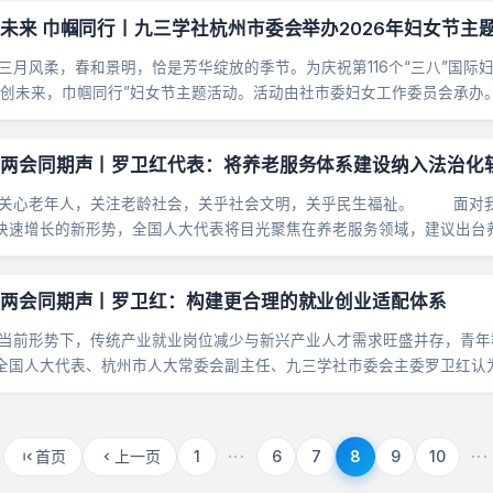
未来 巾帼同行丨九三学社杭州市委会举办2026年妇女节主
风柔，春和景明，恰是芳华绽放的季节。为庆祝第116个“三八”国际妇
智创未来，巾帼同行”妇女节主题活动。活动由社市委妇女工作委员会承办
信息港，开启一场与科技的春日之约。社市委专职......
两会同期声丨罗卫红代表：将养老服务体系建设纳入法治化
老年人，关注老龄社会，关乎社会文明，关乎民生福祉。 面对我
快速增长的新形势，全国人大代表将目光聚焦在养老服务领域，建议出台
两会同期声丨罗卫红：构建更合理的就业创业适配体系
形势下，传统产业就业岗位减少与新兴产业人才需求旺盛并存，青年
全国人大代表、杭州市人大常委会副主任、九三学社市委会主委罗卫红认
需求匹配的就业创业支持体系，让人才能更好地适......
首页
上一页
1
···
6
7
8
9
10
···