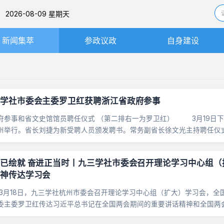
26-08-09 星期天
新闻集萃
参政议政
自身建设
社务要闻
思想建设
基层动态
组织建设
学社市委会主委罗卫红获聘浙江省政府参事
图片新闻
机关处室
府参事和省文史馆馆员聘任仪式 （第二排右一为罗卫红） 3月19日
工作委员会与履职平台
州举行。省长刘捷为新受聘人员颁发聘书。常务副省长徐文光主持聘任仪
主委罗卫红被聘为省政府参事。&nb......
内部监督
已绘就 奋进正当时丨九三学社市委会召开理论学习中心组（
神传达学习会
18日，九三学社杭州市委会召开理论学习中心组（扩大）学习会，全
委主委罗卫红传达习近平总书记在全国两会期间的重要讲话精神和全国两
冬娟、李勇进、贺弢，社市委委员，各工作委员会......