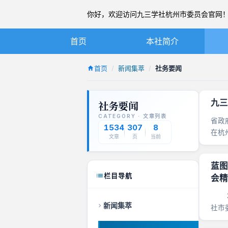
你好，欢迎访问九三学社杭州市委员会官网！ 20
首页
本社简介
九三学社简介
首页
新闻集萃
社务要闻
章程
九三
社务要闻
杭州九三简介
CATEGORY · 文章列表
省政
本届市委
1534
307
8
在杭
文章
页
当前
市委会
历届市委
蓝图
栏目导航
会精
3月
新闻集萃
社市
委马