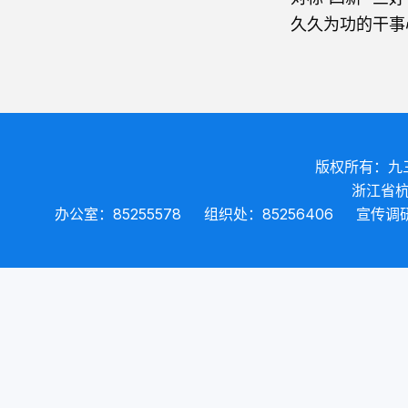
久久为功的干事
版权所有：九
浙江省杭
办公室：85255578
组织处：85256406
宣传调研