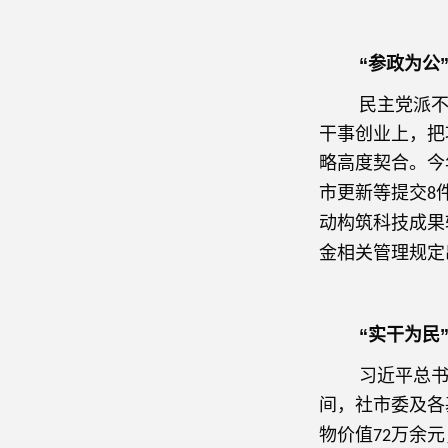
“参政为公
民主党派不是
干事创业上，把
略高度契合。今
市更新等提交
8
动构筑科技成果
金相关管理规定
“实干为民
习近平总书记曾
间，社市委及各
物价值
万余元
72