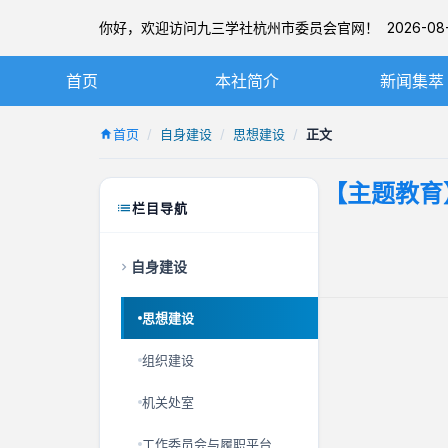
你好，欢迎访问九三学社杭州市委员会官网！ 2026-08-
首页
本社简介
新闻集萃
九三学社简介
社务要闻
首页
自身建设
思想建设
正文
章程
基层动态
【主题教育
杭州九三简介
图片新闻
栏目导航
本届市委
自身建设
历届市委
思想建设
组织建设
机关处室
工作委员会与履职平台