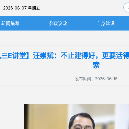
26-08-07 星期五
新闻集萃
参政议政
自身建设
社务要闻
思想建设
基层动态
组织建设
九三E讲堂】汪崇斌：不止建得好，更要活
图片新闻
机关处室
索
工作委员会与履职平台
发布时间：2026-06-16
内部监督