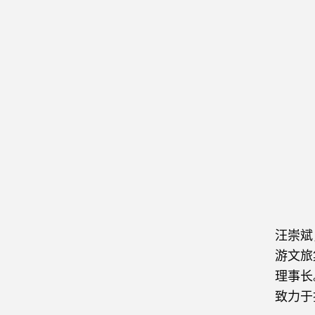
汪崇斌
游文旅
理事长
致力于