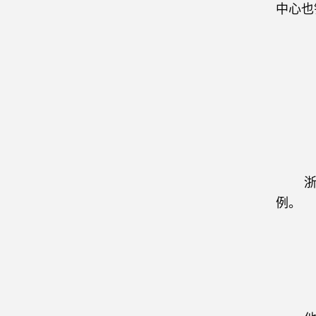
中心也
浙江的
例。