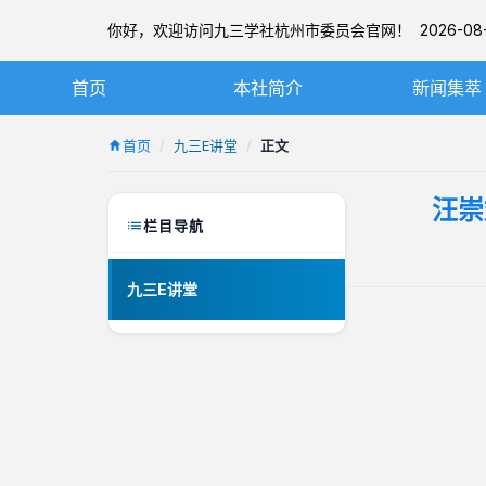
你好，欢迎访问九三学社杭州市委员会官网！ 2026-08-
首页
本社简介
新闻集萃
九三学社简介
社务要闻
首页
九三E讲堂
正文
章程
基层动态
汪崇
杭州九三简介
图片新闻
栏目导航
本届市委
九三E讲堂
历届市委