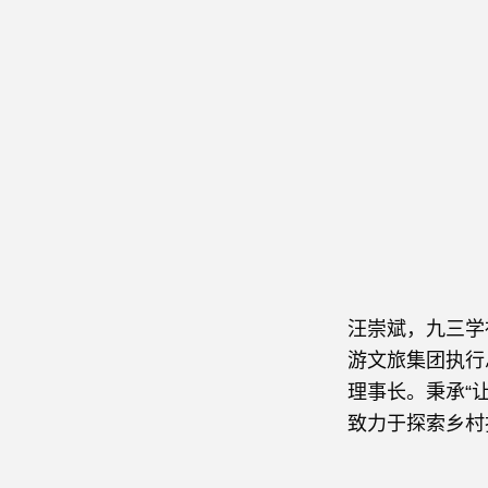
汪崇斌
，
九三学
游文旅集团执行
理事长。秉承“
致力于探索乡村