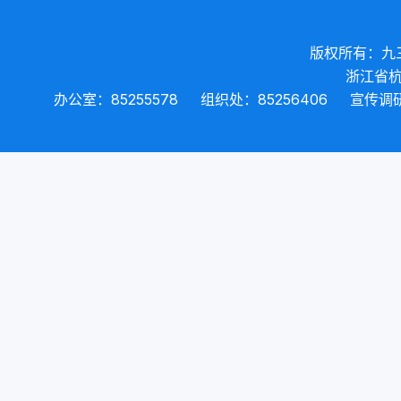
版权所有：九
浙江省杭
办公室：85255578
组织处：85256406
宣传调研