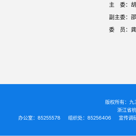
主 委：胡
副主委：邵
委 员：龚奇
版权所有：九
浙江省杭
办公室：85255578
组织处：85256406
宣传调研