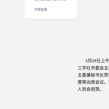
内部监督
月
日上
5
29
三学社市委会主
主委兼秘书长贺
蓉等出席会议。
人到会祝贺。