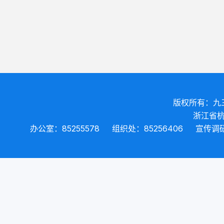
版权所有：九
浙江省杭
办公室：85255578
组织处：85256406
宣传调研