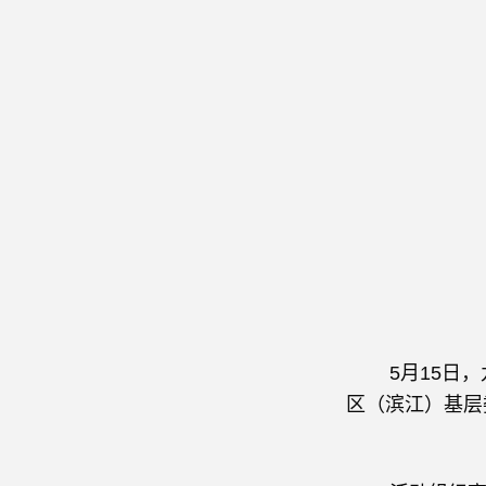
5
月
15
日，
区（滨江）基层