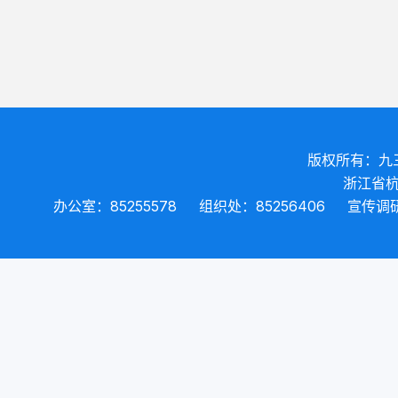
版权所有：九
浙江省杭
办公室：85255578
组织处：85256406
宣传调研