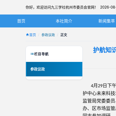
你好，欢迎访问九三学社杭州市委员会官网！ 2026-08-
首页
本社简介
新闻集萃
九三学社简介
社务要闻
首页
参政议政
正文
章程
基层动态
护航知
杭州九三简介
图片新闻
栏目导航
本届市委
参政议政
历届市委
月
日下
4
29
护中心未来科技
监管局党委委员
办、区市场监管