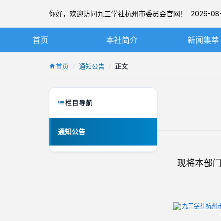
你好，欢迎访问九三学社杭州市委员会官网！ 2026-08-
首页
本社简介
新闻集萃
九三学社简介
社务要闻
首页
通知公告
正文
章程
基层动态
杭州九三简介
图片新闻
栏目导航
本届市委
通知公告
历届市委
现将本部门20
九三学社杭州市