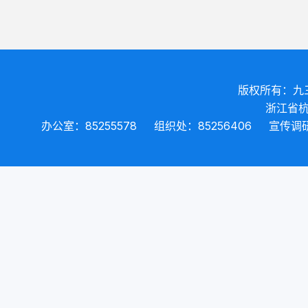
版权所有：九
浙江省杭
办公室：85255578
组织处：85256406
宣传调研