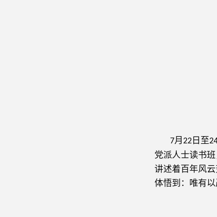
月
日至
7
22
2
党派人士读书班
讲述着百年风云
体悟到：唯有以