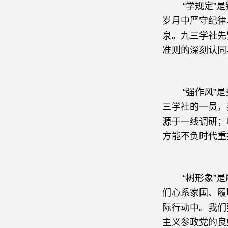
“学规定”是锤
岁月中严守纪律
泉。九三学社先
准则的深刻认同
“强作风”是夯
三学社的一员，
源于一线调研；
方能不负时代重
“树形象”是履
们心系家国、履
际行动中。我们
主义参政党的良