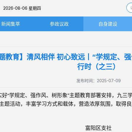
26-08-06 星期四
新闻集萃
参政议政
自身建设
社务要闻
思想建设
基层动态
组织建设
题教育】清风相伴 初心致远丨“学规定、
图片新闻
机关处室
行时（之三）
工作委员会与履职平台
发布时间：2025-07-09
内部监督
好“学规定、强作风、树形象”主题教育部署安排，九三
主题活动，丰富学习方式和载体，营造浓厚氛围，取得良
富阳区支社