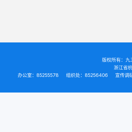
版权所有：九
浙江省杭
办公室：85255578
组织处：85256406
宣传调研