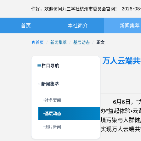
你好，欢迎访问九三学社杭州市委员会官网！ 2026-08-
首页
本社简介
新闻集萃
九三学社简介
社务要闻
首页
新闻集萃
基层动态
正文
章程
基层动态
万人云端共
杭州九三简介
图片新闻
栏目导航
本届市委
新闻集萃
历届市委
社务要闻
6月6日，“九
办“益起体验•
基层动态
境污染与人群健
图片新闻
实现万人云端共