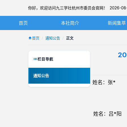
你好，欢迎访问九三学社杭州市委员会官网！ 2026-08-
首页
本社简介
新闻集萃
九三学社简介
社务要闻
首页
通知公告
正文
章程
基层动态
2
杭州九三简介
图片新闻
栏目导航
本届市委
通知公告
历届市委
姓名：张* 准
姓名：
吕*