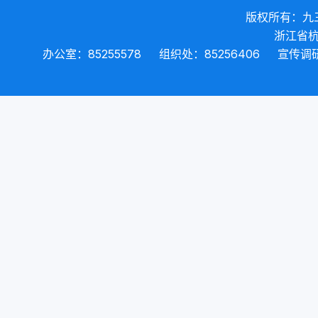
版权所有：九
浙江省杭
办公室：85255578
组织处：85256406
宣传调研