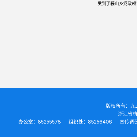
受到了莪山乡党政领
版权所有：九
浙江省杭
办公室：85255578
组织处：85256406
宣传调研