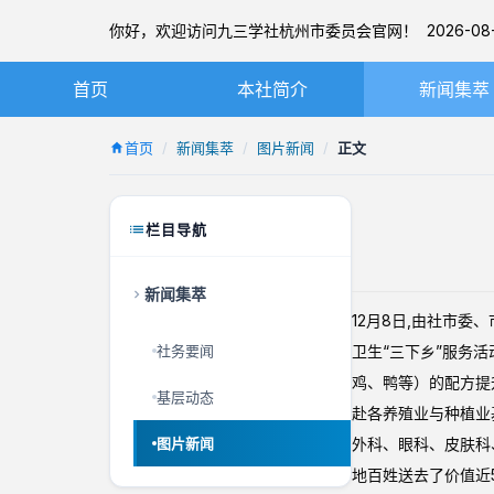
你好，欢迎访问九三学社杭州市委员会官网！ 2026-08-
首页
本社简介
新闻集萃
九三学社简介
社务要闻
首页
新闻集萃
图片新闻
正文
章程
基层动态
杭州九三简介
图片新闻
栏目导航
本届市委
新闻集萃
历届市委
12月8日,由社市
社务要闻
卫生“三下乡”服务
鸡、鸭等）的配方提
基层动态
赴各养殖业与种植业
图片新闻
外科、眼科、皮肤科
地百姓送去了价值近