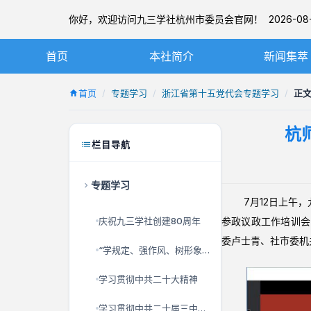
你好，欢迎访问九三学社杭州市委员会官网！ 2026-08-
首页
本社简介
新闻集萃
九三学社简介
社务要闻
首页
专题学习
浙江省第十五党代会专题学习
正
章程
基层动态
​
杭州九三简介
图片新闻
栏目导航
本届市委
专题学习
历届市委
7月12日上午，九
庆祝九三学社创建80周年
参政议政工作培训会
委卢士青、社市委机
“学规定、强作风、树形象”主题教育
学习贯彻中共二十大精神
学习贯彻中共二十届三中全会精神