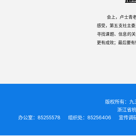
会上，卢士青老师
感受，第五支社主委
寻找课题、信息的关
更有成效；最后要有
版权所有：九
浙江省杭
办公室：85255578
组织处：85256406
宣传调研