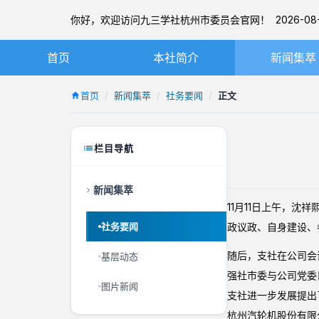
你好，欢迎访问九三学社杭州市委员会官网！ 2026-08-
首页
本社简介
新闻集萃
九三学社简介
社务要闻
首页
新闻集萃
社务要闻
正文
章程
基层动态
杭州九三简介
图片新闻
栏目导航
本届市委
新闻集萃
历届市委
11月11日上午，
社务要闻
政议政、自身建设、
随后，支社在公司会
基层动态
强社市委与公司党委
图片新闻
支社进一步发展提出
杭州汽轮机股份有限