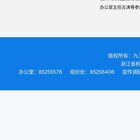
办公室主任古涛等参
版权所有：九
浙江省杭
办公室：85255578
组织处：85256406
宣传调研